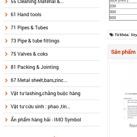
55 Cleaning Material &...
200
300
61 Hand tools
500
71 Pipes & Tubes
Từ khóa:
Key
73 Pipe & tube fittings
Sản phẩm 
75 Valves & coks
81 Packing & Jointing
67 Metal sheét,bars,zinc...
Vật tư lashing,chằng buộc hàng
Vật tư cứu sinh : phao ,tín...
Ấn phẩm hàng hải - IMO Symbol
Non