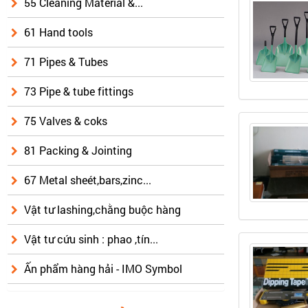
55 Cleaning Material &...
61 Hand tools
71 Pipes & Tubes
73 Pipe & tube fittings
75 Valves & coks
81 Packing & Jointing
67 Metal sheét,bars,zinc...
Vật tư lashing,chằng buộc hàng
Vật tư cứu sinh : phao ,tín...
Ấn phẩm hàng hải - IMO Symbol