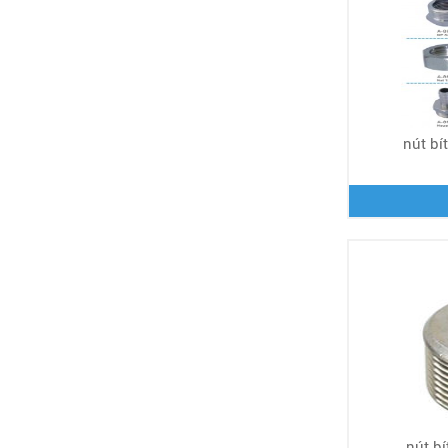
nút bít
nút bí