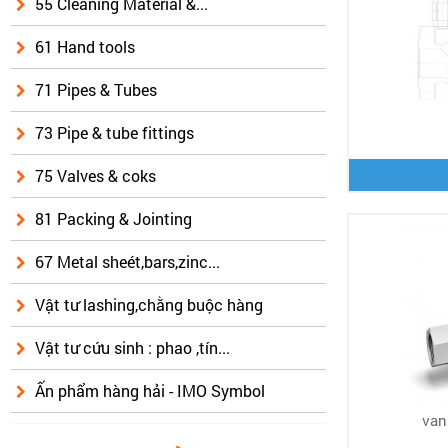
55 Cleaning Material &...
61 Hand tools
71 Pipes & Tubes
73 Pipe & tube fittings
75 Valves & coks
81 Packing & Jointing
67 Metal sheét,bars,zinc...
Vật tư lashing,chằng buộc hàng
Vật tư cứu sinh : phao ,tín...
Ấn phẩm hàng hải - IMO Symbol
van