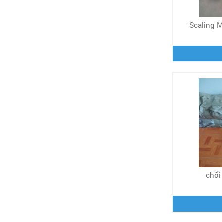
Scaling M
chổi