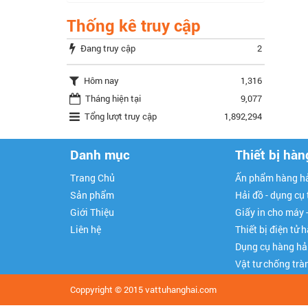
Thống kê truy cập
Đang truy cập
2
Hôm nay
1,316
Tháng hiện tại
9,077
Tổng lượt truy cập
1,892,294
Danh mục
Thiết bị hàn
Trang Chủ
Ấn phẩm hàng hả
Sản phẩm
Hải đồ - dụng cụ
Giới Thiệu
Giấy in cho máy 
Liên hệ
Thiết bị điện tử 
Dụng cụ hàng hả
Vật tư chống trà
Coppyright © 2015
vattuhanghai.com