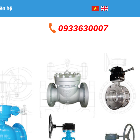
iên hệ
0933630007