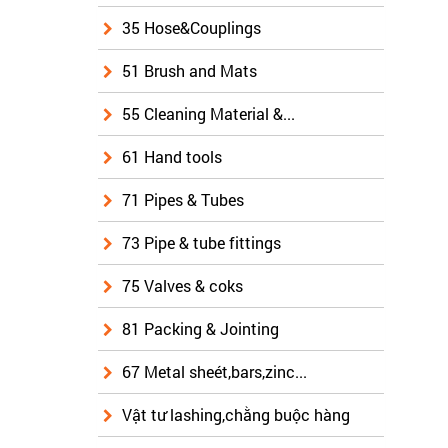
35 Hose&Couplings
51 Brush and Mats
55 Cleaning Material &...
61 Hand tools
71 Pipes & Tubes
73 Pipe & tube fittings
75 Valves & coks
81 Packing & Jointing
67 Metal sheét,bars,zinc...
Vật tư lashing,chằng buộc hàng