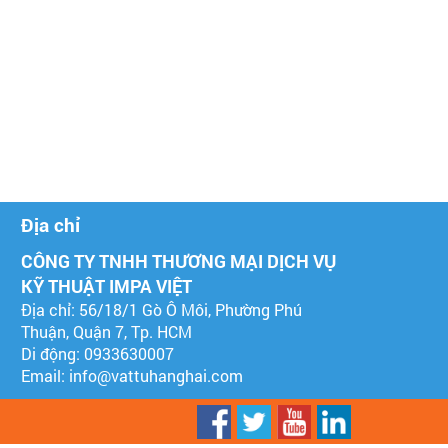
Địa chỉ
CÔNG TY TNHH THƯƠNG MẠI DỊCH VỤ
KỸ THUẬT IMPA VIỆT
Địa chỉ: 56/18/1 Gò Ô Môi, Phường Phú
Thuận, Quận 7, Tp. HCM
Di động: 0933630007
Email:
info@vattuhanghai.com