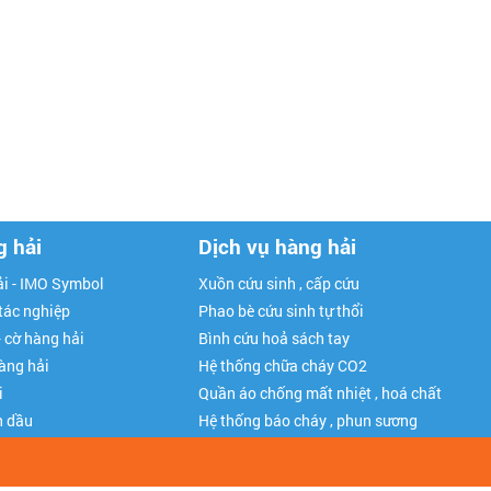
g hải
Dịch vụ hàng hải
i - IMO Symbol
Xuồn cứu sinh , cấp cứu
 tác nghiệp
Phao bè cứu sinh tự thổi
- cờ hàng hải
Bình cứu hoả sách tay
hàng hải
Hệ thống chữa cháy CO2
i
Quần áo chống mất nhiệt , hoá chất
n dầu
Hệ thống báo cháy , phun sương