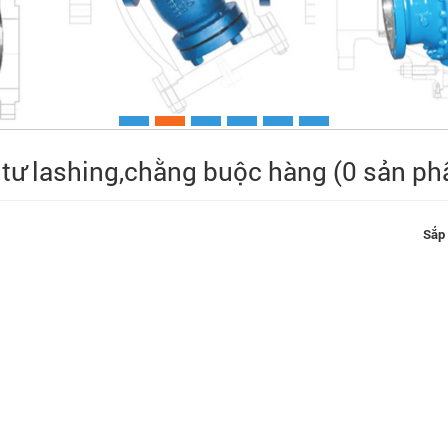
 tư lashing,chằng buộc hàng (0 sản p
Xem chi ti
Sắp 