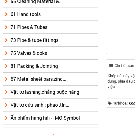
55 Cleaning Material &...
61 Hand tools
71 Pipes & Tubes
73 Pipe & tube fittings
75 Valves & coks
81 Packing & Jointing
Chi tiết sả
Khớp nối này vậ
67 Metal sheét,bars,zinc...
dụng. phía đàu 
việc
Vật tư lashing,chằng buộc hàng
Từ khóa:
khớ
Vật tư cứu sinh : phao ,tín...
Ấn phẩm hàng hải - IMO Symbol