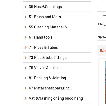
35 Hose&Couplings
51 Brush and Mats
Flag_
55 Cleaning Material &...
61 Hand tools
Từ
71 Pipes & Tubes
Sản
73 Pipe & tube fittings
75 Valves & coks
81 Packing & Jointing
67 Metal sheét,bars,zinc...
Vật tư lashing,chằng buộc hàng