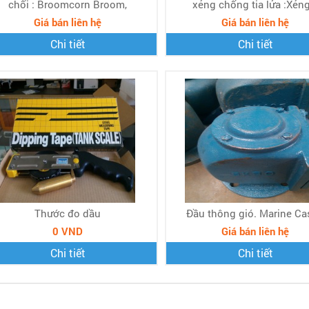
chổi : Broomcorn Broom,
xẻng chống tia lửa :Xẻng
Giá bán liên hệ
Giá bán liên hệ
Chi tiết
Chi tiết
Thước đo dầu
Đầu thông gió. Marine Cas
0 VND
Giá bán liên hệ
Chi tiết
Chi tiết