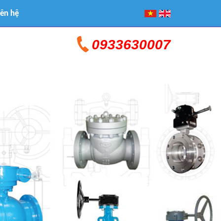
iên hệ
0933630007