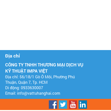
Địa chỉ
CÔNG TY TNHH THƯƠNG MẠI DỊCH VỤ
KỸ THUẬT IMPA VIỆT
Địa chỉ: 56/18/1 Gò Ô Môi, Phường Phú
Thuận, Quận 7, Tp. HCM
Di động: 0933630007
Email:
info@vattuhanghai.com