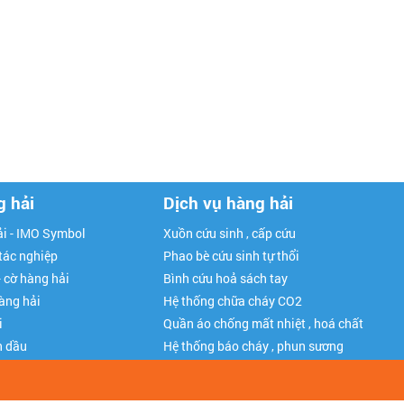
g hải
Dịch vụ hàng hải
i - IMO Symbol
Xuồn cứu sinh , cấp cứu
 tác nghiệp
Phao bè cứu sinh tự thổi
- cờ hàng hải
Bình cứu hoả sách tay
hàng hải
Hệ thống chữa cháy CO2
i
Quần áo chống mất nhiệt , hoá chất
n dầu
Hệ thống báo cháy , phun sương