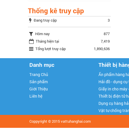
Thống kê truy cập
Đang truy cập
3
Hôm nay
877
Tháng hiện tại
7,419
Tổng lượt truy cập
1,890,636
Danh mục
Thiết bị hàn
Trang Chủ
Ấn phẩm hàng hả
Sản phẩm
Hải đồ - dụng cụ
Giới Thiệu
Giấy in cho máy 
Liên hệ
Thiết bị điện tử 
Dụng cụ hàng hả
Vật tư chống trà
Coppyright © 2015
vattuhanghai.com