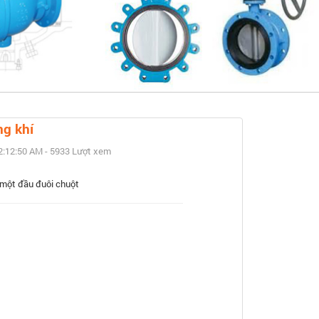
ết
ng khí
2:12:50 AM - 5933 Lượt xem
 một đầu đuôi chuột