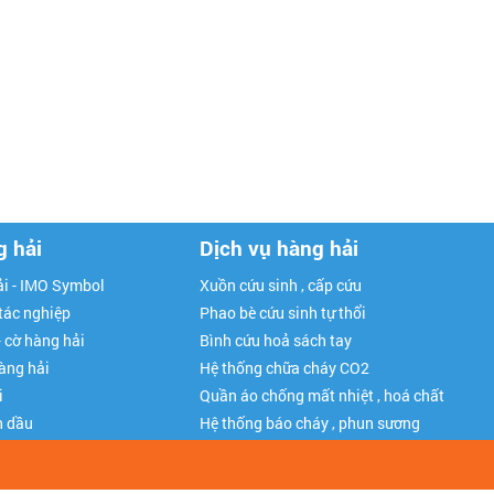
g hải
Dịch vụ hàng hải
i - IMO Symbol
Xuồn cứu sinh , cấp cứu
 tác nghiệp
Phao bè cứu sinh tự thổi
- cờ hàng hải
Bình cứu hoả sách tay
hàng hải
Hệ thống chữa cháy CO2
i
Quần áo chống mất nhiệt , hoá chất
n dầu
Hệ thống báo cháy , phun sương