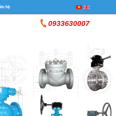
iên hệ
0933630007