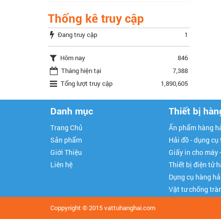
Thống kê truy cập
Đang truy cập
1
Hôm nay
846
Tháng hiện tại
7,388
Tổng lượt truy cập
1,890,605
Danh mục
Thiết bị hàn
Trang Chủ
Ấn phẩm hàng hả
Sản phẩm
Hải đồ - dụng cụ
Giới Thiệu
Giấy in cho máy 
Liên hệ
Thiết bị điện tử 
Dụng cụ hàng hả
Vật tư chống trà
Coppyright © 2015
vattuhanghai.com