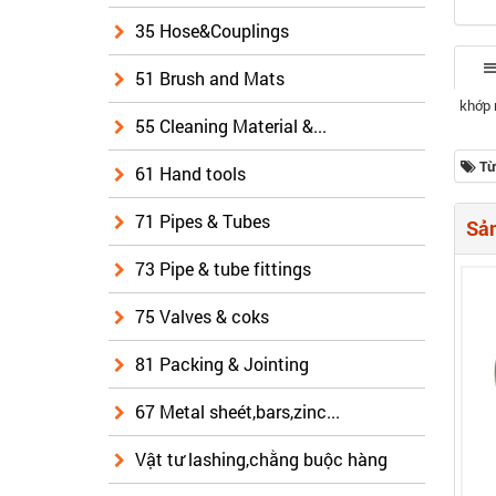
35 Hose&Couplings
51 Brush and Mats
khớp 
55 Cleaning Material &...
Từ
61 Hand tools
71 Pipes & Tubes
Sản
73 Pipe & tube fittings
75 Valves & coks
81 Packing & Jointing
67 Metal sheét,bars,zinc...
Vật tư lashing,chằng buộc hàng