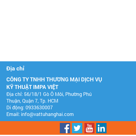
Địa chỉ
CÔNG TY TNHH THƯƠNG MẠI DỊCH VỤ
KỸ THUẬT IMPA VIỆT
Địa chỉ: 56/18/1 Gò Ô Môi, Phường Phú
Thuận, Quận 7, Tp. HCM
Di động: 0933630007
Email:
info@vattuhanghai.com