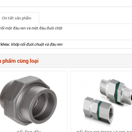
Chi tiết sản phẩm
nối một đàu ren và một đàu đuôi chột
 khóa:
khớp nối đuôi chuột và đàu ren
 phẩm cùng loại
nối ống dầu
nối ống ren trong và ren ngo