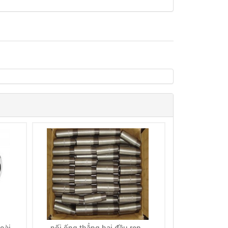
ài...
nối ống thẳng hai đầu ren...