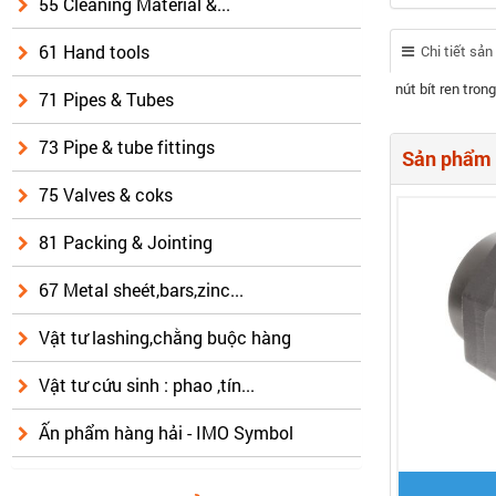
55 Cleaning Material &...
61 Hand tools
Chi tiết sả
nút bít ren tron
71 Pipes & Tubes
73 Pipe & tube fittings
Sản phẩm 
75 Valves & coks
81 Packing & Jointing
67 Metal sheét,bars,zinc...
Vật tư lashing,chằng buộc hàng
Vật tư cứu sinh : phao ,tín...
Ấn phẩm hàng hải - IMO Symbol